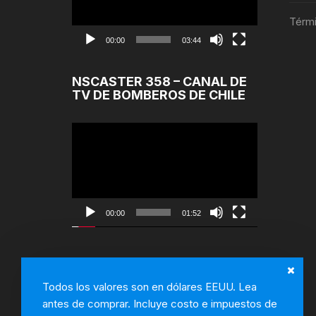
Térmi
00:00
03:44
NSCASTER 358 – CANAL DE
TV DE BOMBEROS DE CHILE
Reproductor
de
Video
00:00
01:52
Todos los valores son en dólares EEUU. Lea
antes de comprar. Incluye costo e impuestos de