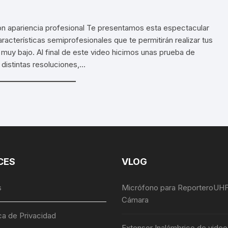
n apariencia profesional Te presentamos esta espectacular
acterísticas semiprofesionales que te permitirán realizar tus
uy bajo. Al final de este video hicimos unas prueba de
 distintas resoluciones,…
CES
VLOG
s
Micrófono para ReporteroUHF
Cámara
ica de Privacidad
Extensor Inalámbrico de vide