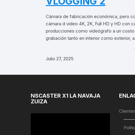
VLOGGING 2
Cámara de fabricación económica, pero co
cámara d video 4K, 2K, Full HD y HD con car
producciones como videógrafo a un costo m
grabación tanto en interior como exterior, a
Julio 27, 2025
NSCASTER X1 LA NAVAJA
ENLA
ZUIZA
Cliente
Reproductor
de
Polít
Video