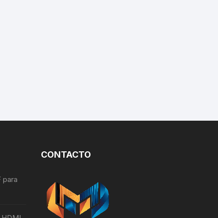
CONTACTO
 para
o HDMI