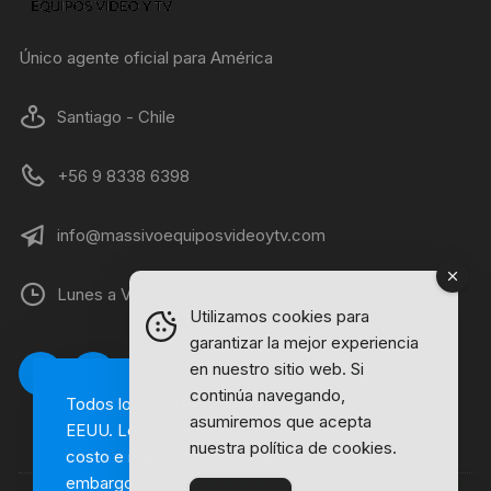
Único agente oficial para América
Santiago - Chile
+56 9 8338 6398
info@massivoequiposvideoytv.com
Lunes a Viernes 09:00 a 18:00
Utilizamos cookies para
garantizar la mejor experiencia
en nuestro sitio web. Si
continúa navegando,
Todos los valores son en dólares
asumiremos que acepta
EEUU. Lea antes de comprar. Incluye
nuestra política de cookies.
costo e impuestos de envío, sin
embargo, está sujeto a políticas de