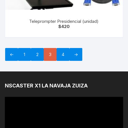
Teleprompter Presidencial (unidad)
$
420
←
1
2
3
4
→
NSCASTER X1 LA NAVAJA ZUIZA
Reproductor
de
Video